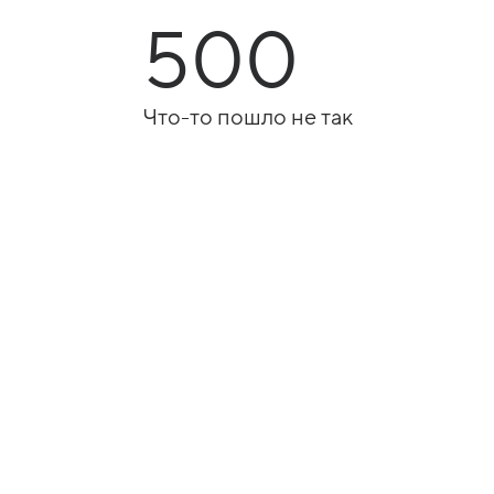
500
Что-то пошло не так