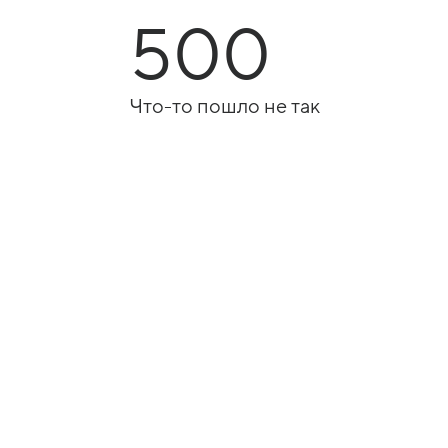
500
Что-то пошло не так