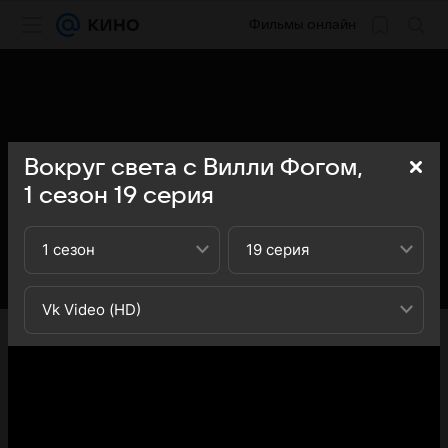
Фильмы онлайн
Вокруг света с Вилли Фогом,
1
сезон
19
серия
1 сезон
19 серия
Vk Video (HD)
«Кино Mail» представляет вашему вниманию 19-ю
серию 1-го сезона сериала Вокруг света с Вилли Фогом
(La vuelta al mundo de Willy Fog): вы можете
ознакомиться с кратким содержанием 19-й серии 1-ого
сезона телесериала Вокруг света с Вилли Фогом (La
vuelta al mundo de Willy Fog) - обратите внимание, что