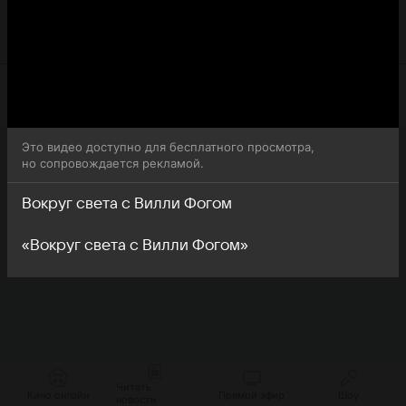
19-я серия 1-го сезона сериала Вокруг света с Вилли
Фогом (La vuelta al mundo de Willy Fog) доступна для
бесплатного онлайн-просмотра.
Это видео доступно для бесплатного просмотра,
но сопровождается рекламой.
Вокруг света с Вилли Фогом
«Вокруг света с Вилли Фогом»
Читать
Кино онлайн
Прямой эфир
Шоу
новости