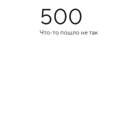
500
Что-то пошло не так