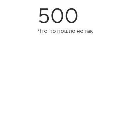
500
Что-то пошло не так