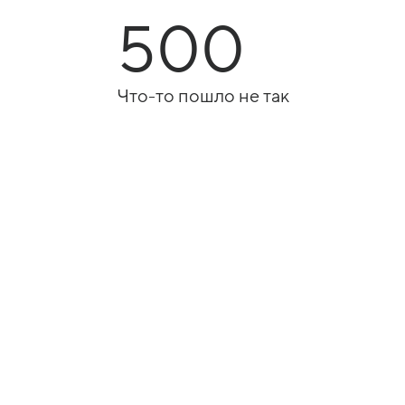
500
Что-то пошло не так