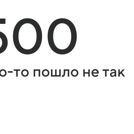
500
о-то пошло не так