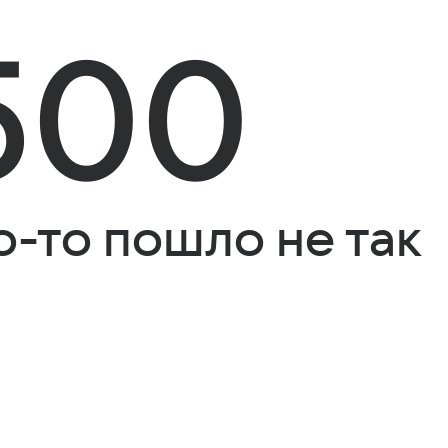
500
о-то пошло не так