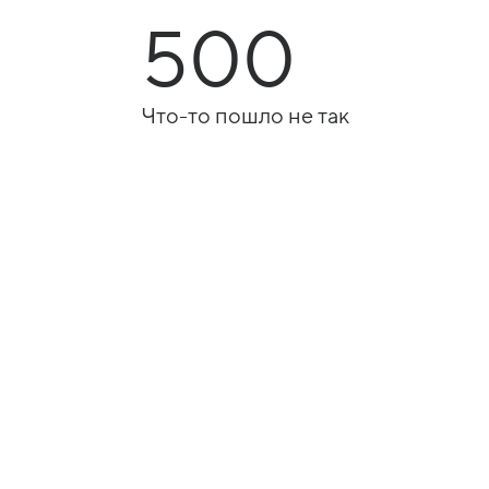
500
Что-то пошло не так