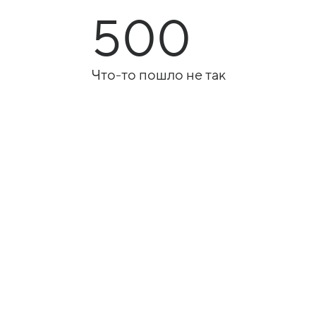
500
Что-то пошло не так