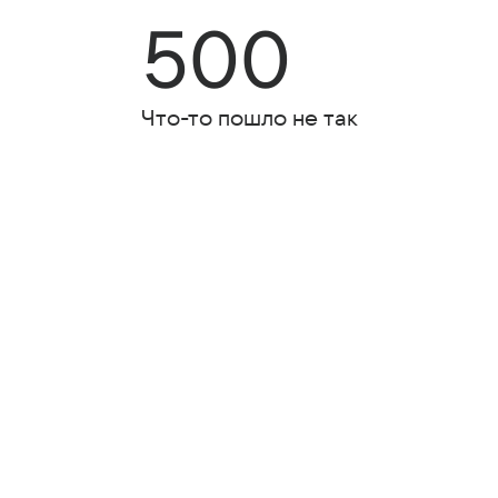
500
Что-то пошло не так