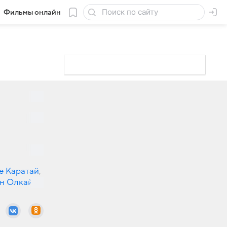
Фильмы онлайн
е Каратай
,
н Олкай