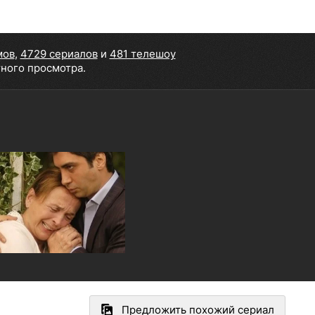
мов
,
4729 сериалов
и
481 телешоу
тного просмотра.
Предложить похожий сериал