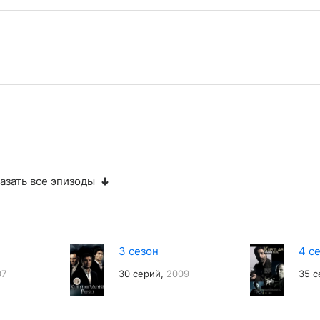
азать все эпизоды
3 сезон
4 с
07
30 серий,
2009
35 с