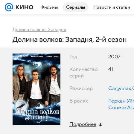
Фильмы
Сериалы
Новости и статьи
Долина волков: Западня
Долина волков: Западня, 2-й сезон
Год
2007
Количество
41
серий
Режиссер
Садуллах 
В ролях
Гюркан Уй
Сонмез Ат
Подробнее