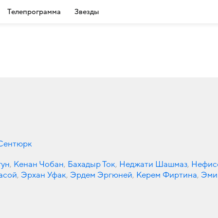
Телепрограмма
Звезды
Сентюрк
гун
,
Кенан Чобан
,
Бахадыр Ток
,
Неджати Шашмаз
,
Нефис
асой
,
Эрхан Уфак
,
Эрдем Эргюней
,
Керем Фиртина
,
Эми