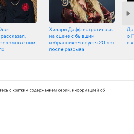
Олег
Хилари Дафф встретилась
До
рассказал,
на сцене с бывшим
о 
е сложно с ним
избранником спустя 20 лет
в 
ях
после разрыва
омьтесь с кратким содержанием серий, информацией об