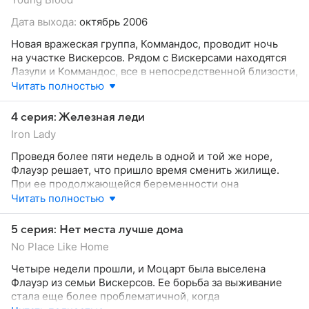
Дата выхода:
октябрь 2006
Новая вражеская группа, Коммандос, проводит ночь
на участке Вискерсов. Рядом с Вискерсами находятся
Лазули и Коммандос, все в непосредственной близости,
жестокое сражение неизбежно, и когда это случится,
Читать полностью
последствия могут быть трагичны...
4 серия: Железная леди
Iron Lady
Проведя более пяти недель в одной и той же норе,
Флауэр решает, что пришло время сменить жилище.
При ее продолжающейся беременности она
не в настроении для компромисса. Вдобавок ко всему,
Читать полностью
за ее тремя дочерями надо постоянно наблюдать...
5 серия: Нет места лучше дома
No Place Like Home
Четыре недели прошли, и Моцарт была выселена
Флауэр из семьи Вискерсов. Ее борьба за выживание
стала еще более проблематичной, когда