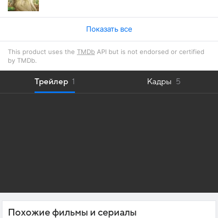
Показать все
This product uses the
TMDb
API but is not endorsed or certified
by TMDb.
Трейлер
1
Кадры
5
Похожие фильмы и сериалы