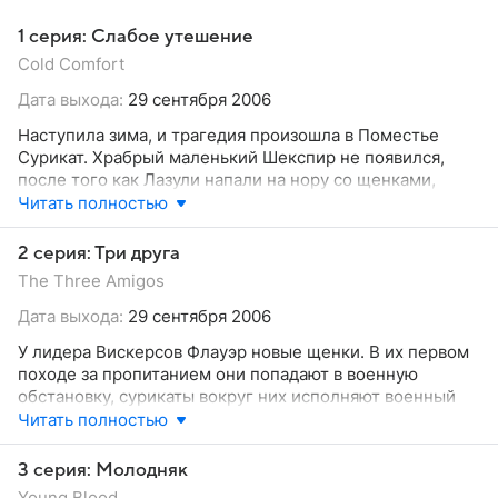
1 серия: Слабое утешение
Cold Comfort
Дата выхода:
29 сентября 2006
Наступила зима, и трагедия произошла в Поместье
Сурикат. Храбрый маленький Шекспир не появился,
после того как Лазули напали на нору со щенками,
которую он храбро охранял. Предполагается,
Читать полностью
что он умер, защищая щенков Флауэр.
2 серия: Три друга
The Three Amigos
Дата выхода:
29 сентября 2006
У лидера Вискерсов Флауэр новые щенки. В их первом
походе за пропитанием они попадают в военную
обстановку, сурикаты вокруг них исполняют военный
танец.
Читать полностью
3 серия: Молодняк
Young Blood