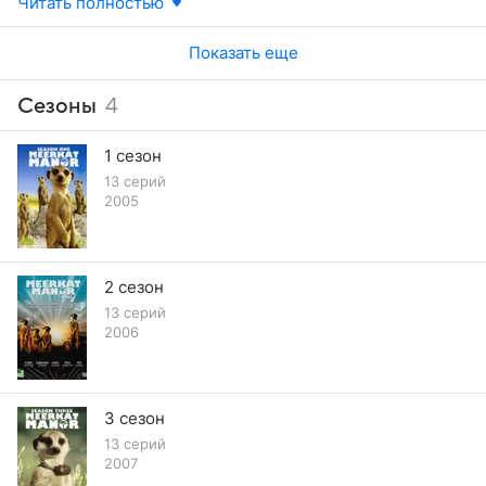
мы обнаруживаем, что она также беременна. У Флауэр
Читать полностью
есть новый выводок, и дожди прибывают, увеличивая
количество еды. Но сможет ли Моцарт поддержать
Показать еще
себя и будущих щенков?
Сезоны
4
1 сезон
13 серий
2005
2 сезон
13 серий
2006
3 сезон
13 серий
2007