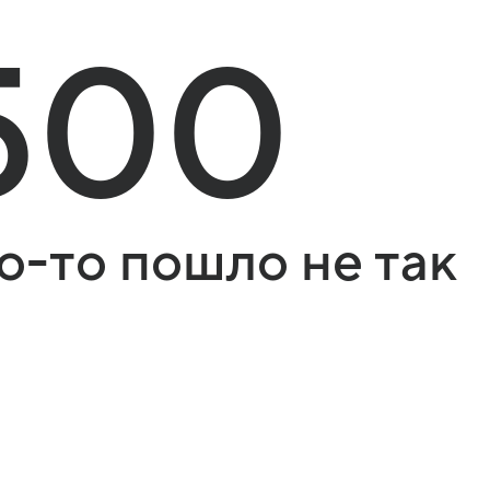
500
о-то пошло не так