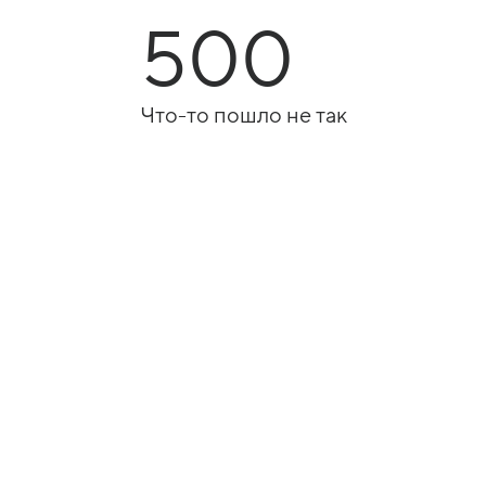
500
Что-то пошло не так