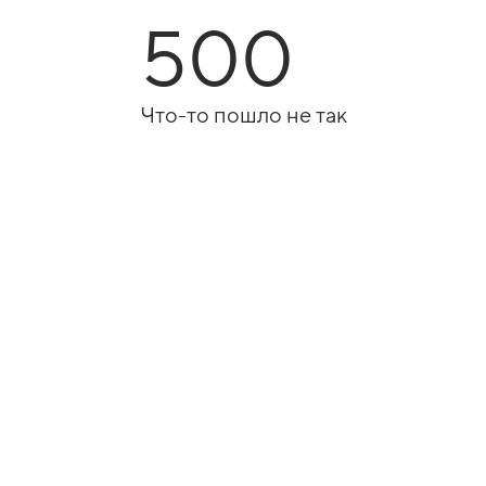
500
Что-то пошло не так