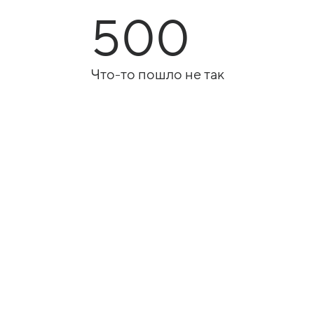
500
Что-то пошло не так