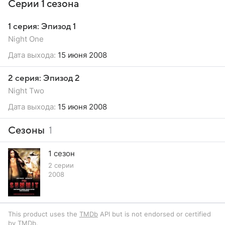
Серии 1 сезона
1 серия: Эпизод 1
Night One
Дата выхода:
15 июня 2008
2 серия: Эпизод 2
Night Two
Дата выхода:
15 июня 2008
Сезоны
1
1 сезон
2 серии
2008
This product uses the
TMDb
API but is not endorsed or certified
by TMDb.