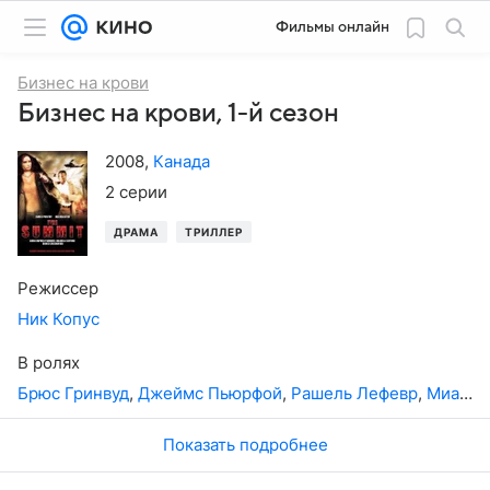
Фильмы онлайн
Бизнес на крови
Бизнес на крови, 1-й сезон
2008
,
Канада
2 серии
ДРАМА
ТРИЛЛЕР
Режиссер
Ник Копус
В ролях
Брюс Гринвуд
,
Джеймс Пьюрфой
,
Рашель Лефевр
,
Миа Маэстро
Показать подробнее