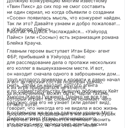
Должную конкуренцию многим известному
«Твин Пикс» до сих пор не смог составить
ни один сериал, но когда объявили о создании
«Сосен» появилась мысль, что конкурент найден.
Так ли это? Давайте узнаем и добро пожаловать
в «Уэйуорд Пайнс».
Работай. Радуйся. Наслаждайся… «Уэйуорд
Пайнс» (или «Сосны») есть экранизация романа
Блейка Крауча.
Главным героем выступает Итан Бёрк- агент
ФБР, прибывший в Уэйуорд Пайнс
для расследование дела о пропажи нескольких
его коллег в вышеуказанном месте. И вот,
он находит сначала одного в заброшенном доме,
труп которого привязан к кровати и давно начал
А вот актерский состав подобран удачно.
гнить. Затем он находит другого агента
К их игре придираться не хочется,
и по совместительству бывшую любовницу Кейт
за исключением, может быть, Чарли Тахэна,
Хьюсон (Карла Гуджино). Однако не все так
который играет так словно не понимает чего
радужно: она его не узнает (или делает вид),
от него хотят.
говорит, что никогда его не видела и всю жизнь
В остальном же все на должном уровне: Мэтт
проработала продавщицей в магазине игрушек
Диллон играет Итана- непонимающего
и прочее. Итан разумеется начинает звонить
что вокруг него происходит агента- весьма
в свою контору, но там отвечает некая