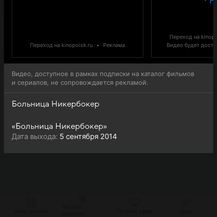
доступна для онлайн-просмотра.
Переход на kinopo
Переход на kinopoisk.ru
•
Реклама
Видео будет доступ
Видео, доступное в рамках подписки на каталог фильмов
и сериалов, не сопровождается рекламой.
Больница Никербокер
«Больница Никербокер»
Дата выхода:
5 сентября 2014
Читать
Кино онлайн
Прямой эфир
Шоу
новости