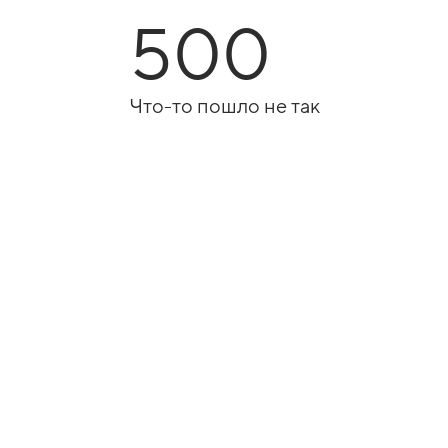
500
Что-то пошло не так