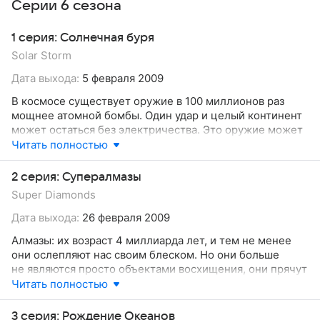
Серии 6 сезона
1 серия: Солнечная буря
Solar Storm
Дата выхода:
5 февраля 2009
В космосе существует оружие в 100 миллионов раз
мощнее атомной бомбы. Один удар и целый континент
может остаться без электричества. Это оружие может
уничтожить ни только жизнь на Земле, но и Солнечной
Читать полностью
системе, также уничтожая всю спутниковую
инфраструктуру. За ним наблюдают спутники Земли
2 серия: Супералмазы
и даже Марса.
Super Diamonds
Дата выхода:
26 февраля 2009
Алмазы: их возраст 4 миллиарда лет, и тем не менее
они ослепляют нас своим блеском. Но они больше
не являются просто объектами восхищения, они прячут
в себе силы, которые могут изменить вашу жизнь.
Читать полностью
Чтобы достигнуть этого сияющего будущего, учёным
придётся превзойти природу и создать супералмаз.
3 серия: Рождение Океанов