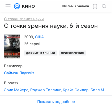
Фильмы онлайн
С точки зрения науки
С точки зрения науки, 6-й сезон
2009
,
США
25 серий
ДОКУМЕНТАЛЬНЫЙ
ПРИКЛЮЧЕНИЯ
Режиссер
Саймон Ладгейт
В ролях
Эрик Мейерс
,
Роджер Тиллинг
,
Крэйг Сечлер
,
Билл МакГуайр
Показать подробнее