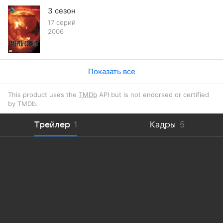
3 сезон
17 серий
2006
Показать все
This product uses the
TMDb
API but is not endorsed or certified
by TMDb.
Трейлер
1
Кадры
5