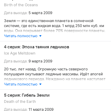
Новая технология создания синтетических алмазов
Birth of the Oceans
приведет нас туда, где мы никогда не были.
Дата выхода:
5 марта 2009
Земля — это единственная планета в солнечной
системе, где есть жидкая вода. 1 млрд 250 млн куб. км
воды. Она покрывает более 70% поверхности планеты.
Даже наши тела состоят из неё на 60%. Человечеству
Читать полностью
много известно о воде, кроме того откуда она взялась.
4 серия: Эпоха таяния ледников
Ice Age Meltdown
Дата выхода:
9 марта 2009
20 тыс. лет назад. Огромную часть северного
полушария окутывают ледяные массивы. Идёт апогей
ледникового периода. Нежданно на планете наступает
массовое потепление. Это приводит к неистовым
Читать полностью
и катастрофическим результатам. Наши предки
встретились с нешуточной опасностью
5 серия: Гибель Земли
для существования. В данный момент, когда мы опять
Death of the Earth
стоим под опасностью опасных погодных изменений,
не может ли конец ледникового этапа заключать
Дата выхода:
11 марта 2009