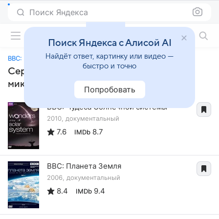
Поиск Яндекса
Фильмы онлайн
Поиск Яндекса с Алисой AI
Найдёт ответ, картинку или видео —
BBC: Жизнь в микромире
быстро и точно
Сериалы, похожие на «BBC: Жизнь в
микромире»
Попробовать
BBC: Чудеса Солнечной системы
2010, документальный
7.6
8.7
IMDb
BBC: Планета Земля
2006, документальный
8.4
9.4
IMDb