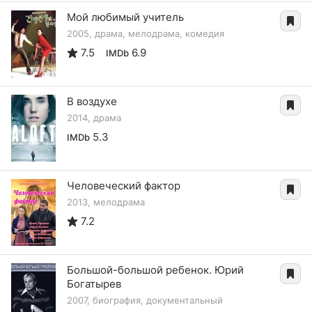
Мой любимый учитель
2005, драма, мелодрама, комедия
7.5
6.9
IMDb
В воздухе
2014, драма
5.3
IMDb
Человеческий фактор
2013, мелодрама
7.2
Большой-большой ребенок. Юрий
Богатырев
2007, биография, документальный