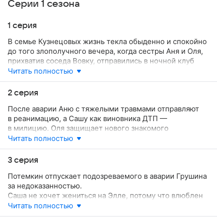
Серии 1 сезона
1 серия
В семье Кузнецовых жизнь текла обыденно и спокойно
до того злополучного вечера, когда сестры Аня и Оля,
прихватив соседа Вовку, отправились в ночной клуб
на дискотеку. Там они познакомились с Сашей,
Читать полностью
чем вызвали ревность Эллы, его бывшей подружки.
Брат Эллы Антон мстит за обиженную сестру
2 серия
и подстраивает аварию: машина Саши попадает
После аварии Аню с тяжелыми травмами отправляют
в кювет.
в реанимацию, а Сашу как виновника ДТП —
в милицию. Оля защищает нового знакомого
перед отцом.
Читать полностью
Софья, узнав о ссоре сына с Антоном, выпроваживает
Эллу из дома. Затем она просит любовника, майора
3 серия
Потемкина, вызволить Сашу из милиции. В это время
Потемкин отпускает подозреваемого в аварии Грушина
клиент Грушин сообщает женщине о своем
за недоказанностью.
недовольстве деловыми отношениями с ее компанией.
Саша не хочет жениться на Элле, потому что влюблен
в Олю. Но, виня себя за все случившееся с Аней,
Читать полностью
он приносит ей в больницу цветы. Девушка приходит