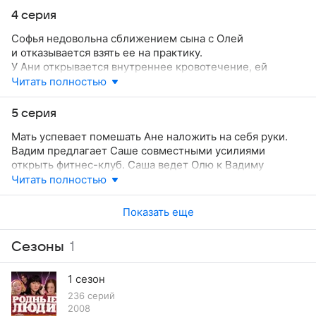
в себя — она по-настоящему счастлива видеть Сашу
4 серия
рядом. Ей становится ясно, что главное в жизни
Софья недовольна сближением сына с Олей
не карьера, а семья и дети.
и отказывается взять ее на практику.
У Ани открывается внутреннее кровотечение, ей
срочно делают операцию. Теперь девушка не сможет
Читать полностью
иметь детей. Родители решают сохранить это в тайне,
но их дочь узнает обо всем из разговора медсестер
5 серия
и незаметно берет в кабинете Елизаветы Максимовны
Мать успевает помешать Ане наложить на себя руки.
пузырек со снотворным.
Вадим предлагает Саше совместными усилиями
открыть фитнес-клуб. Саша ведет Олю к Вадиму
на вечеринку. Улучив момент, он пытается затащить
Читать полностью
девушку в постель, но получает отпор. Оля уходит.
Оскорбленный ее отказом, Александр едет в больницу
Показать еще
к Ане.
Сезоны
1
1 сезон
236 серий
2008