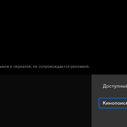
Телепрограмма
Звезды
льмов и сериалов, не сопровождается рекламой.
Доступный
Кинопоис