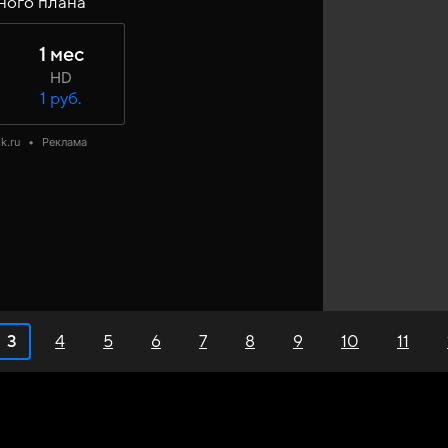
ного плана
1 мес
HD
1 руб.
k.ru
•
Реклама
3
4
5
6
7
8
9
10
11