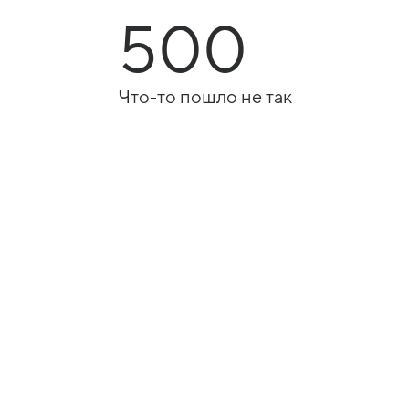
500
Что-то пошло не так