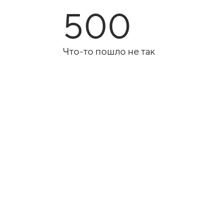
500
Что-то пошло не так