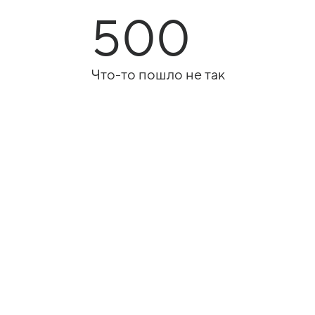
500
Что-то пошло не так