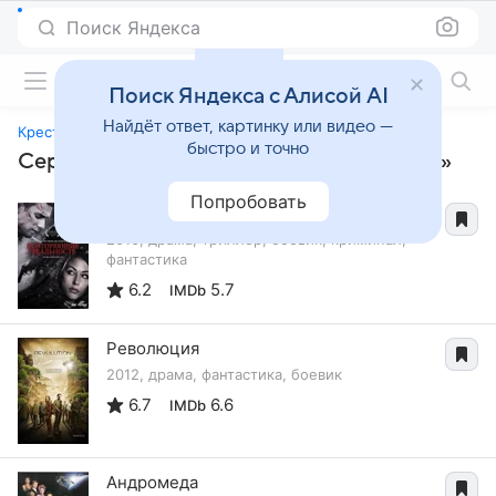
Поиск Яндекса
Фильмы онлайн
Поиск Яндекса с Алисой AI
Найдёт ответ, картинку или видео —
Крестовый поход
быстро и точно
Сериалы, похожие на «Крестовый поход»
Попробовать
Повторяющие реальность
2010, драма, триллер, боевик, криминал,
фантастика
6.2
5.7
IMDb
Революция
2012, драма, фантастика, боевик
6.7
6.6
IMDb
Андромеда