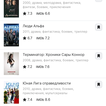
2000, драма, мелодрама, фантастика,
фэнтези, боевик, приключения
7.3
6.6
IMDb
Люди Альфа
2011, драма, фантастика, боевик, триллер
6.7
7.2
IMDb
Терминатор: Хроники Сары Коннор
2008, драма, фантастика, боевик, триллер
7.2
7.6
IMDb
Юная Лига справедливости
2010, драма, фантастика, боевик,
приключения, мультсериалы
7.4
8.6
IMDb