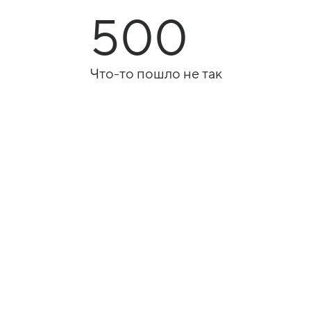
500
Что-то пошло не так