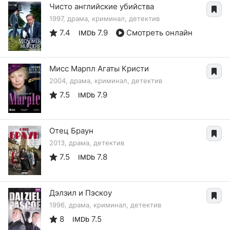
Чисто английские убийства
1997, драма, криминал, детектив
7.4
7.9
Смотреть онлайн
IMDb
Мисс Марпл Агаты Кристи
2004, драма, криминал, детектив
7.5
7.9
IMDb
Отец Браун
2013, драма, детектив
7.5
7.8
IMDb
Дэлзил и Пэскоу
1996, драма, криминал, детектив
8
7.5
IMDb