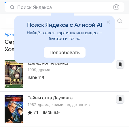
Поиск Яндекса
Фильмы онлайн
Поиск Яндекса с Алисой AI
Найдёт ответ, картинку или видео —
Архив Шерлока Холмса
быстро и точно
Сериалы, похожие на «Архив Шерлока
Холмса»
Попробовать
Дэвид Копперфилд
1999, драма
7.6
IMDb
Тайны отца Даулинга
1987, драма, криминал, детектив
7.1
6.9
IMDb