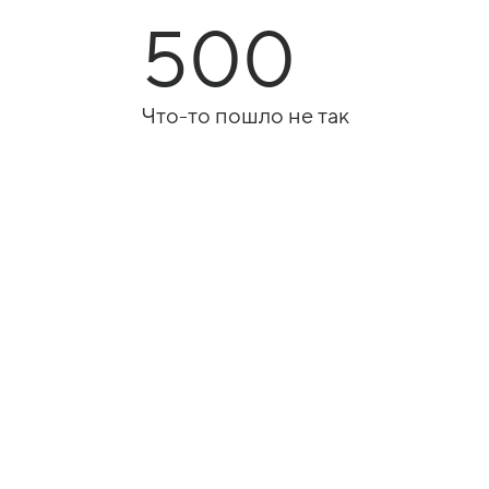
500
Что-то пошло не так