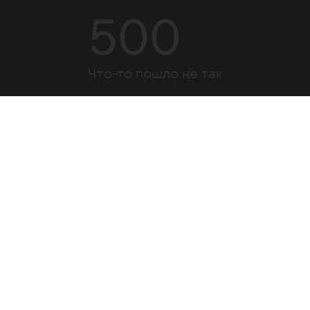
500
Что-то пошло не так