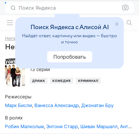
Поиск Яндекса
Фильмы онлайн
Поиск Яндекса с Алисой AI
Найдёт ответ, картинку или видео — быстро
Неприличное везение
и точно
Неприличное везение, 1-й сезон
Попробовать
2005
,
Новая Зеландия
13 серий
ДРАМА
КОМЕДИЯ
КРИМИНАЛ
Режиссеры
Марк Бисли
,
Ванесса Александр
,
Джонатан Бру
В ролях
Робин Малкольм
,
Энтони Старр
,
Шиван Маршалл
,
Антония Преббл