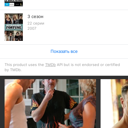
3 сезон
22 серии
2007
Показать все
This product uses the
TMDb
API but is not endorsed or certified
by TMDb.