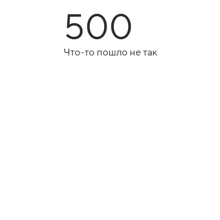
500
Что-то пошло не так