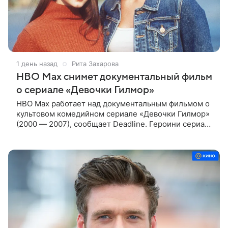
1 день назад
Рита Захарова
HBO Max снимет документальный фильм
о сериале «Девочки Гилмор»
HBO Max работает над документальным фильмом о
культовом комедийном сериале «Девочки Гилмор»
(2000 — 2007), сообщает Deadline. Героини сериала
— молодая, немного инфантильная мать Лорелай и
ее не по годам