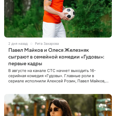
2 дня назад
Рита Захарова
Павел Майков и Олеся Железняк
сыграют в семейной комедии «Гудовы»:
первые кадры
В августе на канале СТС начнет выходить 16-
серийная комедия «Гудовы». Главные роли в
сериале исполнили Алексей Розин, Павел Майков,
Владислав Прохоров и Олеся Железняк. За
режиссуру отвечали Дмитрий Дьяченко и