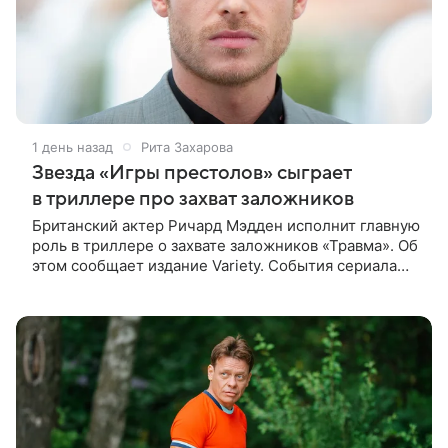
1 день назад
Рита Захарова
Звезда «Игры престолов» сыграет
в триллере про захват заложников
Британский актер Ричард Мэдден исполнит главную
роль в триллере о захвате заложников «Травма». Об
этом сообщает издание Variety. События сериала
разворачиваются в лондонской больнице, которую
захватывают