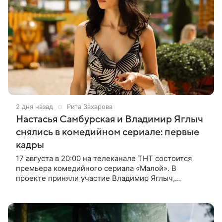
2 дня назад
Рита Захарова
Настасья Самбурская и Владимир Яглыч
снялись в комедийном сериале: первые
кадры
17 августа в 20:00 на телеканале ТНТ состоится
премьера комедийного сериала «Малой». В
проекте приняли участие Владимир Яглыч,
Тимофей Кочнев и Настасья Самбурская. В центре
сюжета — двое полицейских из одного