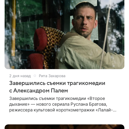
2 дня назад
Рита Захарова
Завершились съемки трагикомедии
с Александром Палем
Завершились съемки трагикомедии «Второе
дыхание» — нового сериала Руслана Братова,
режиссера культовой короткометражки «Лалай-
Балалай» и фильма «Экспресс». Главную роль —
бывшего спортсмена, попавшего в рехаб —