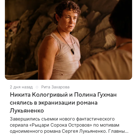
2 дня назад
Рита Захарова
Никита Кологривый и Полина Гухман
снялись в экранизации романа
Лукьяненко
Завершились съемки нового фантастического
сериала «Рыцари Сорока Островов» по мотивам
одноименного романа Сергея Лукьяненко. Главные