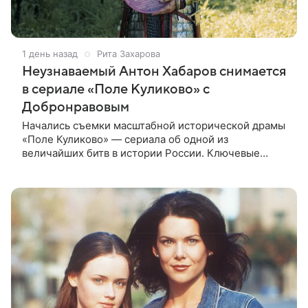
1 день назад
Рита Захарова
Неузнаваемый Антон Хабаров снимается
в сериале «Поле Куликово» с
Добронравовым
Начались съемки масштабной исторической драмы
«Поле Куликово» — сериала об одной из
величайших битв в истории России. Ключевые
исторические роли — Дмитрия Донского и Сергия
Радонежского — исполнят Антон Хабаров