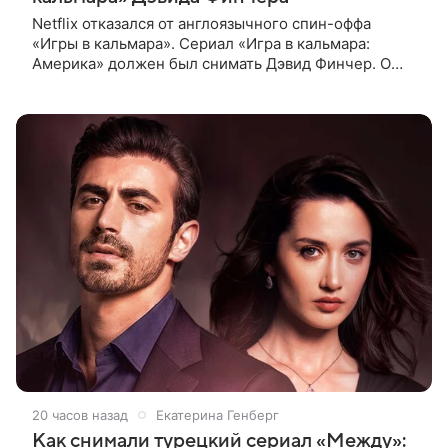
Netflix отказался от англоязычного спин-оффа
«Игры в кальмара». Сериал «Игра в кальмара:
Америка» должен был снимать Дэвид Финчер. О
решении стримингового гиганта сообщает The
Playlist. О возможном расширении
20 часов назад
Екатерина Генберг
Как снимали турецкий сериал «Между»: