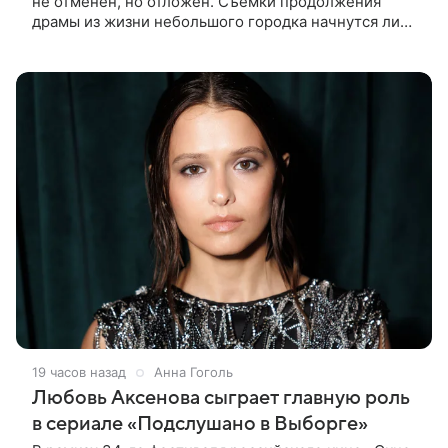
не отменен, но отложен. Съемки продолжения
драмы из жизни небольшого городка начнутся лишь
через полтора года, когда графики Николь Кидман и
других актрис совпадут.
19 часов назад
Анна Гоголь
Любовь Аксенова сыграет главную роль
в сериале «Подслушано в Выборге»