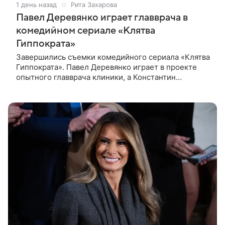
1 день назад
Рита Захарова
Павел Деревянко играет главврача в
комедийном сериале «Клятва
Гиппократа»
Завершились съемки комедийного сериала «Клятва
Гиппократа». Павел Деревянко играет в проекте
опытного главврача клиники, а Константин
Белошапка — молодого хирурга. Виктор Живых
уверен в своей гениальности