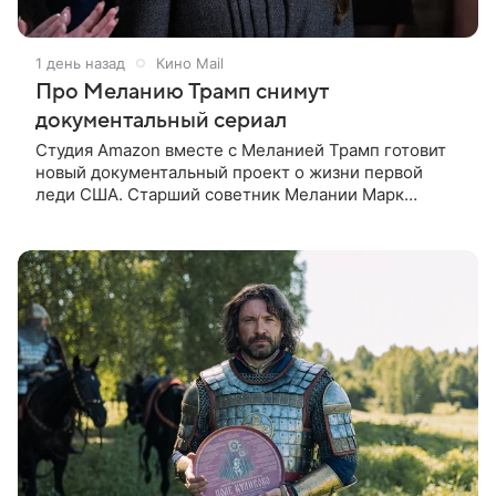
1 день назад
Кино Mail
Про Меланию Трамп снимут
документальный сериал
Студия Amazon вместе с Меланией Трамп готовит
новый документальный проект о жизни первой
леди США. Старший советник Мелании Марк
Бекман рассказал об этом в эфире программы Real
America’s Voice. По словам