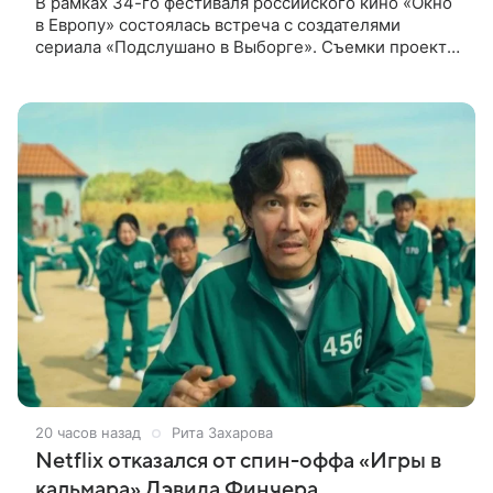
В рамках 34-го фестиваля российского кино «Окно
в Европу» состоялась встреча с создателями
сериала «Подслушано в Выборге». Съемки проекта
проходят в городе одновременно с фестивалем.
«Подслушано в Выборге» —
20 часов назад
Рита Захарова
Netflix отказался от спин-оффа «Игры в
кальмара» Дэвида Финчера