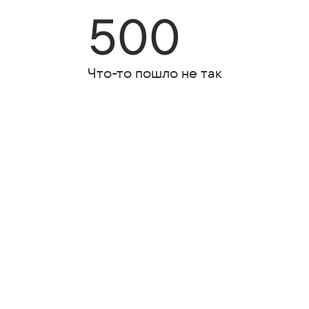
500
Что-то пошло не так