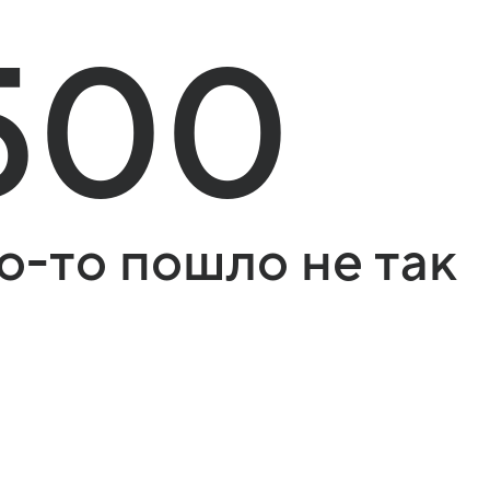
500
о-то пошло не так