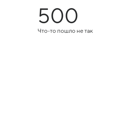
500
Что-то пошло не так