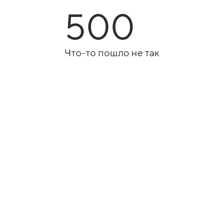
500
Что-то пошло не так