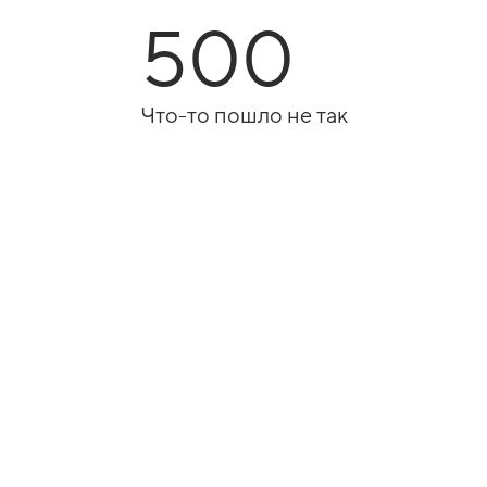
500
Что-то пошло не так