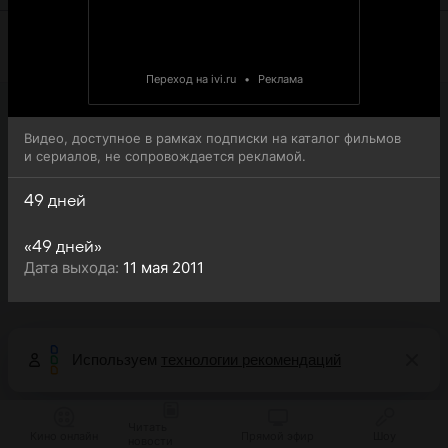
Переход на ivi.ru
•
Реклама
Видео, доступное в рамках подписки на каталог фильмов
и сериалов, не сопровождается рекламой.
49 дней
«49 дней»
Дата выхода:
11 мая 2011
Используем
технологии рекомендаций
Читать
Кино онлайн
Прямой эфир
Шоу
новости