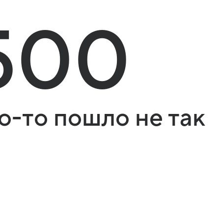
500
о-то пошло не так