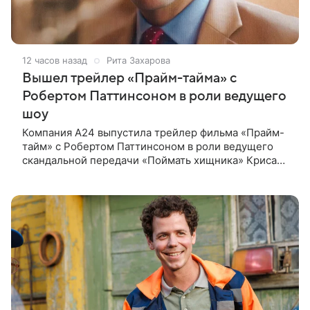
12 часов назад
Рита Захарова
Вышел трейлер «Прайм-тайма» с
Робертом Паттинсоном в роли ведущего
шоу
Компания A24 выпустила трейлер фильма «Прайм-
тайм» с Робертом Паттинсоном в роли ведущего
скандальной передачи «Поймать хищника» Криса
Хансена. Психологический триллер расскажет о
пути Хансена к славе. В 2004