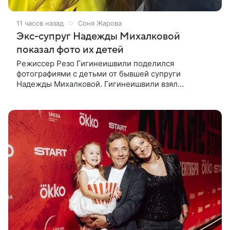
11 часов назад
Соня Жарова
Экс-супруг Надежды Михалковой
показал фото их детей
Режиссер Резо Гигинеишвили поделился
фотографиями с детьми от бывшей супруги
Надежды Михалковой. Гигинеишвили взял
наследников на отдых. На снимках дочь и сын экс-
супругов позируют рядом со стадионом. В поездке