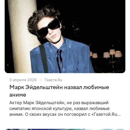
3 апреля 2026
Газета.Ru
Марк Эйдельштейн назвал любимые
аниме
Актер Марк Эйдельштейн, не раз выражавший
симпатию японской культуре, назвал любимые
аниме. О своих вкусах он поговорил с «Газетой.Ru».
По словам 24-летнего актера, мир аниме ему
открыл брат. «Я какое-то время