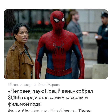
Джимми Фэллона и объяснила, почему ее
знаменитый отец не снимает носки
10 часов назад
Соня Жарова
«Человек-паук: Новый день» собрал
$1,155 млрд и стал самым кассовым
фильмом года
Фильм «Человек-паук: Новый день» с Томом