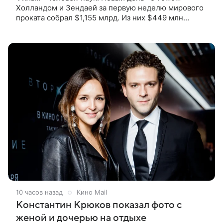
Холландом и Зендаей за первую неделю мирового
проката собрал $1,155 млрд. Из них $449 млн
пришлись на Северную Америку — сообщает
Variety. Картина уже стала самым
10 часов назад
Кино Mail
Константин Крюков показал фото с
женой и дочерью на отдыхе