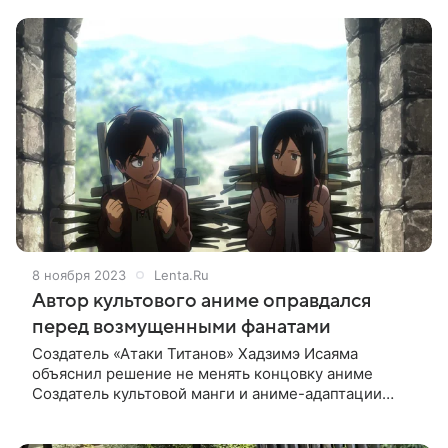
узкоспециализированным хобби для редких
ценителей. Японская
8 ноября 2023
Lenta.Ru
Автор культового аниме оправдался
перед возмущенными фанатами
Создатель «Атаки Титанов» Хадзимэ Исаяма
объяснил решение не менять концовку аниме
Создатель культовой манги и аниме-адаптации
«Атака титанов» (Shingeki no kyojin) Хадзимэ Исаяма
оправдался перед возмущенными финалом