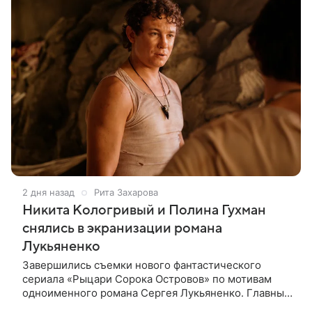
2 дня назад
Рита Захарова
Никита Кологривый и Полина Гухман
снялись в экранизации романа
Лукьяненко
Завершились съемки нового фантастического
сериала «Рыцари Сорока Островов» по мотивам
одноименного романа Сергея Лукьяненко. Главные
роли в проекте исполнили Артем Кошман, Полина