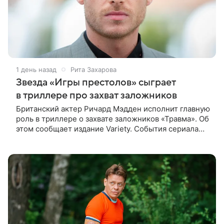
1 день назад
Рита Захарова
Звезда «Игры престолов» сыграет
в триллере про захват заложников
Британский актер Ричард Мэдден исполнит главную
роль в триллере о захвате заложников «Травма». Об
этом сообщает издание Variety. События сериала
разворачиваются в лондонской больнице, которую
захватывают