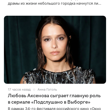
драмы из жизни небольшого городка начнутся лишь
через полтора года, когда графики Николь Кидман и
других актрис совпадут.
17 часов назад
Анна Гоголь
Любовь Аксенова сыграет главную роль
в сериале «Подслушано в Выборге»
В рамках 34-го фестиваля российского кино «Окно