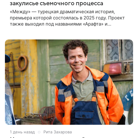
закулисье съемочного процесса
«Между» — турецкая драматическая история,
премьера которой состоялась в 2025 году. Проект
также выходил под названиями «Арафта» и
«Связанные судьбой». В центре сюжета — история
Атеша, который возвращается в
1 день назад
Рита Захарова