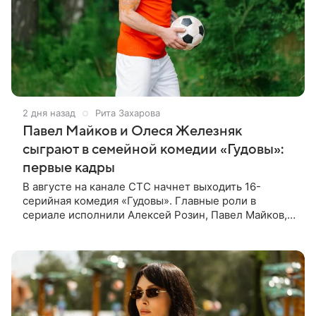
2 дня назад
Рита Захарова
Павел Майков и Олеся Железняк
сыграют в семейной комедии «Гудовы»:
первые кадры
В августе на канале СТС начнет выходить 16-
серийная комедия «Гудовы». Главные роли в
сериале исполнили Алексей Розин, Павел Майков,
Владислав Прохоров и Олеся Железняк. За
режиссуру отвечали Дмитрий Дьяченко и