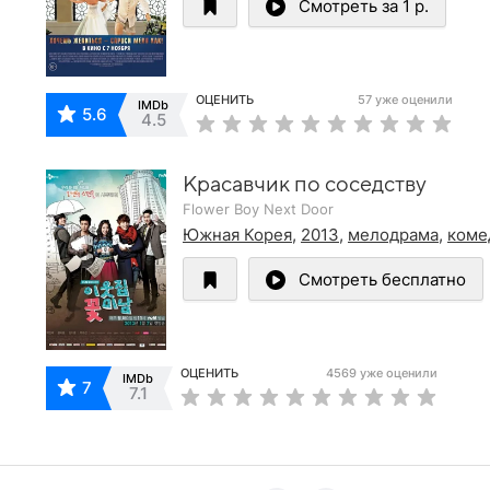
Смотреть за 1 р.
ОЦЕНИТЬ
57 уже оценили
IMDb
5.6
4.5
Красавчик по соседству
Flower Boy Next Door
Южная Корея
,
2013
,
мелодрама
,
коме
Смотреть бесплатно
ОЦЕНИТЬ
4569 уже оценили
IMDb
7
7.1