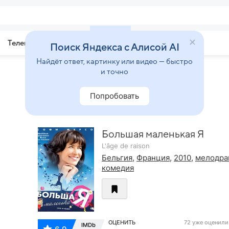
Телепрограмма
Звезды
Поиск Яндекса с Алисой AI
Найдёт ответ, картинку или видео — быстро
и точно
Попробовать
Большая маленькая Я
L'âge de raison
Бельгия
,
Франция
,
2010
,
мелодра
комедия
ОЦЕНИТЬ
72 уже оценили
IMDb