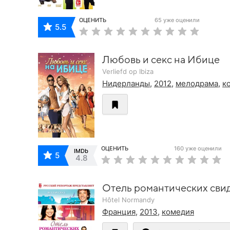
ОЦЕНИТЬ
65 уже оценили
5.5
Любовь и секс на Ибице
Verliefd op Ibiza
Нидерланды
,
2012
,
мелодрама
,
к
ОЦЕНИТЬ
160 уже оценили
IMDb
5
4.8
Отель романтических сви
Hôtel Normandy
Франция
,
2013
,
комедия