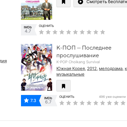
Смотреть бесплат
ОЦЕНИТЬ
IMDb
4.7
К-ПОП — Последнее
прослушивание
дия
K-POP Choikang Survival
Южная Корея
,
2012
,
мелодрама
,
музыкальные
ОЦЕНИТЬ
496 уже оценили
IMDb
7.3
6.7