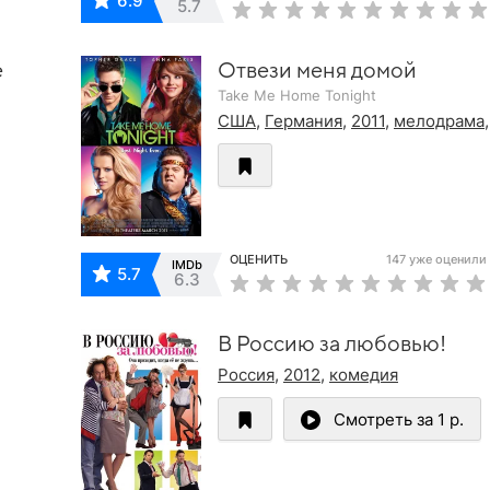
6.9
5.7
е
Отвези меня домой
Take Me Home Tonight
США
,
Германия
,
2011
,
мелодрама
ОЦЕНИТЬ
147 уже оценили
IMDb
5.7
6.3
В Россию за любовью!
Россия
,
2012
,
комедия
Смотреть за 1 р.