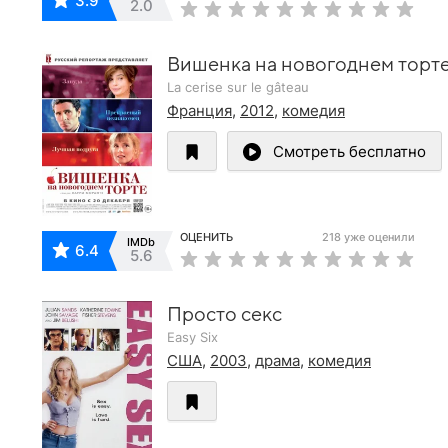
3.9
2.0
Вишенка на новогоднем торт
La cerise sur le gâteau
Франция
,
2012
,
комедия
Смотреть бесплатно
ОЦЕНИТЬ
218 уже оценили
IMDb
6.4
5.6
Просто секс
Easy Six
США
,
2003
,
драма
,
комедия