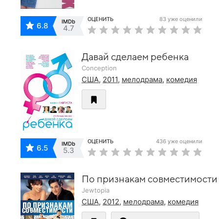
ОЦЕНИТЬ
83 уже оценили
IMDb
6.8
4.7
Давай сделаем ребенка
Conception
США
,
2011
,
мелодрама
,
комедия
ОЦЕНИТЬ
436 уже оценили
IMDb
6.5
5.3
По признакам совместимости
Jewtopia
США
,
2012
,
мелодрама
,
комедия