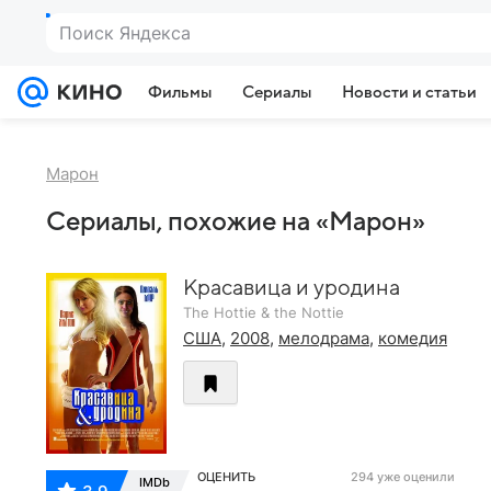
Поиск Яндекса
Фильмы
Сериалы
Новости и статьи
Марон
Сериалы, похожие на «Марон»
Красавица и уродина
The Hottie & the Nottie
США
,
2008
,
мелодрама
,
комедия
ОЦЕНИТЬ
294 уже оценили
IMDb