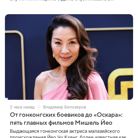
соцсети трогательное фото, на котором
именинница запечатлена в компании своих
2 часа назад
Владимир Белозеров
От гонконгских боевиков до «Оскара»:
пять главных фильмов Мишель Йео
Выдающаяся гонконгская актриса малазийского
происхождения Йео Чу Кхенг, более известная как