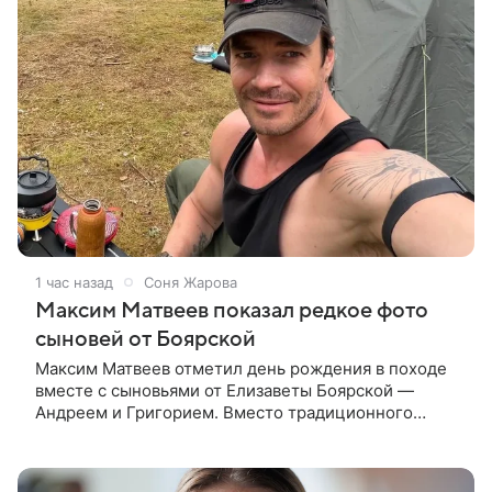
1 час назад
Соня Жарова
Максим Матвеев показал редкое фото
сыновей от Боярской
Максим Матвеев отметил день рождения в походе
вместе с сыновьями от Елизаветы Боярской —
Андреем и Григорием. Вместо традиционного
праздника актер отправился на реку Плюсса, где
принял участие в семейном сплаве