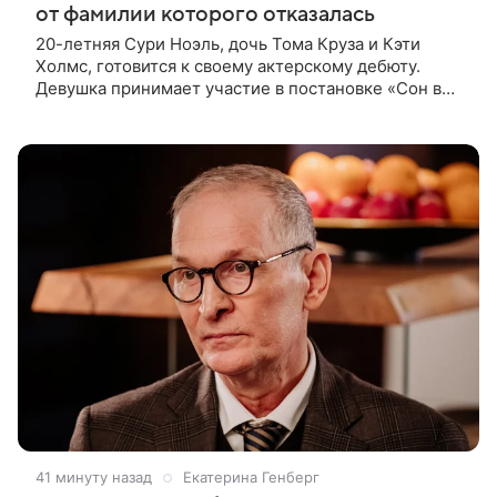
от фамилии которого отказалась
20-летняя Сури Ноэль, дочь Тома Круза и Кэти
Холмс, готовится к своему актерскому дебюту.
Девушка принимает участие в постановке «Сон в
летнюю ночь» по пьесе Уильяма Шекспира. В сети
появились фотографии с
41 минуту назад
Екатерина Генберг