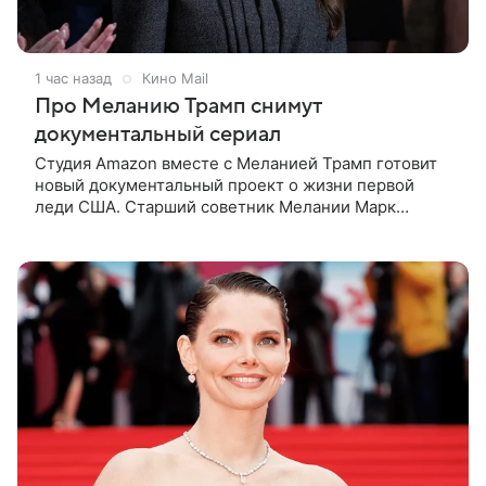
1 час назад
Кино Mail
Про Меланию Трамп снимут
документальный сериал
Студия Amazon вместе с Меланией Трамп готовит
новый документальный проект о жизни первой
леди США. Старший советник Мелании Марк
Бекман рассказал об этом в эфире программы Real
America’s Voice. По словам