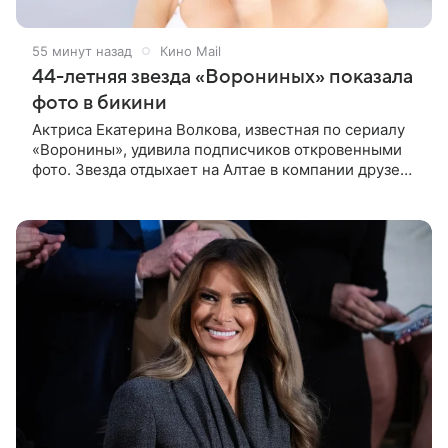
55 минут назад
Кино Mail
44-летняя звезда «Ворониных» показала
фото в бикини
Актриса Екатерина Волкова, известная по сериалу
«Воронины», удивила подписчиков откровенными
фото. Звезда отдыхает на Алтае в компании друзей
и решила показать, как проходит ее досуг. Снимки,
сделанные после