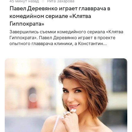
45 минут назад
Рита Захарова
Павел Деревянко играет главврача в
комедийном сериале «Клятва
Гиппократа»
Завершились съемки комедийного сериала «Клятва
Гиппократа». Павел Деревянко играет в проекте
опытного главврача клиники, а Константин
Белошапка — молодого хирурга. Виктор Живых
уверен в своей гениальности