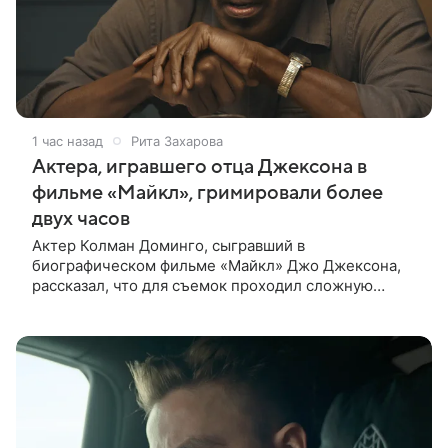
1 час назад
Рита Захарова
Актера, игравшего отца Джексона в
фильме «Майкл», гримировали более
двух часов
Актер Колман Доминго, сыгравший в
биографическом фильме «Майкл» Джо Джексона,
рассказал, что для съемок проходил сложную
процедуру грима. Об этом актер поделился в
передаче «Ночное шоу с Джимми Фэллоном»,