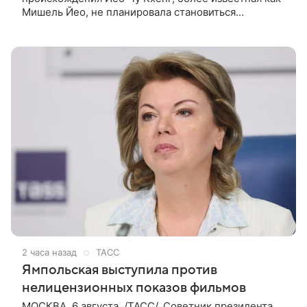
Мишель Йео, не планировала становиться
кинозвездой. С детства она увлекалась танцами,
занималась классическим балетом,
2 часа назад
ТАСС
Ямпольская выступила против
нелицензионных показов фильмов
МОСКВА, 6 августа. /ТАСС/. Советник президента