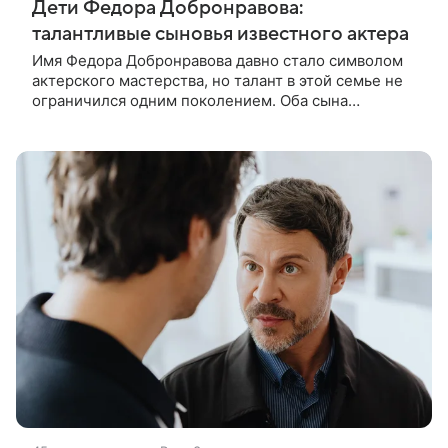
Дети Федора Добронравова:
талантливые сыновья известного актера
Имя Федора Добронравова давно стало символом
актерского мастерства, но талант в этой семье не
ограничился одним поколением. Оба сына
народного артиста пошли по стопам отца, сумели
добиться признания и сегодня