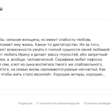
ей
бы. сильная женщина, но имеет слабость-любовь
 ломает ему жизнь. Какое-то диктаторство. Из-за того,
еет возможности узнать о гнилой сущности своей любимой
т любить Ирину и делает массу глупостей, ибо запретный
гики, а. вообще. человеческой. Серафима любит пафосно
сям, а вот из сына воспитала такого же слабовольного,
 итоге, на семью вновь сваливаются разные несчастья. Как
м, чтобы жить стало веселей». Хорошие актеры, хорошие
ой раз смотреть уже было скучно и сочувствовать героине
Редакция
О технологиях рекомендаций
Политика конфиде