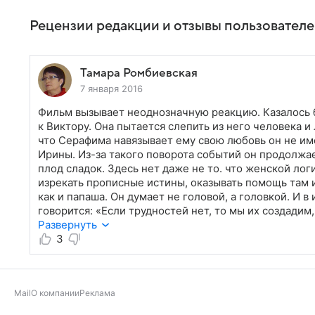
Рецензии редакции и отзывы пользовател
Тамара Ромбиевская
7 января 2016
Фильм вызывает неоднозначную реакцию. Казалось 
к Виктору. Она пытается слепить из него человека и
что Серафима навязывает ему свою любовь он не им
Ирины. Из-за такого поворота событий он продолжае
плод сладок. Здесь нет даже не то. что женской ло
изрекать прописные истины, оказывать помощь там и 
как и папаша. Он думает не головой, а головкой. И в
говорится: «Если трудностей нет, то мы их создади
съемки, но слишком назидательный этот фильм. втор
Развернуть
тоже, ведь ей нужны эти трудности.
3
Mail
О компании
Реклама