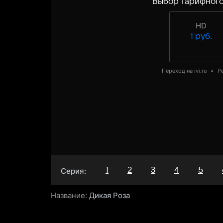
Выбор тарифного
HD
1 руб.
Переход на ivi.ru
•
Р
1
2
3
4
5
Серия:
Название:
Дикая Роза