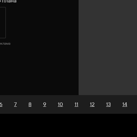
 плана
еклама
6
7
8
9
10
11
12
13
14